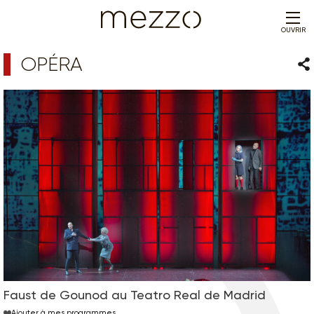
OUVRIR
OPÉRA
Par
Faust de Gounod au Teatro Real de Madrid
Ajouter à mes programmes