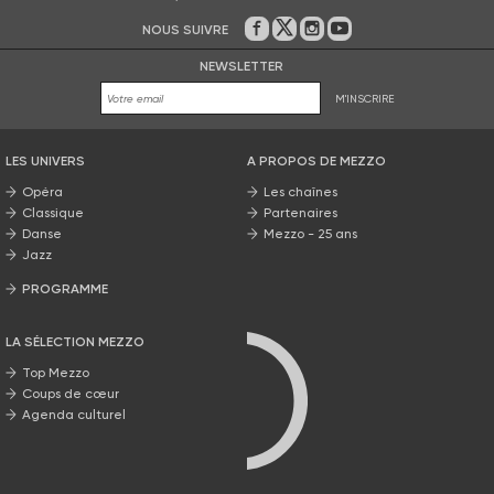
NOUS SUIVRE
Sur Facebook
Sur Twitter
Sur Instagram
Sur Youtube
NEWSLETTER
M'INSCRIRE
LES UNIVERS
A PROPOS DE MEZZO
Opéra
Les chaînes
Classique
Partenaires
Danse
Mezzo - 25 ans
Jazz
PROGRAMME
La grille Mezzo
LA SÉLECTION MEZZO
Top Mezzo
Coups de cœur
Agenda culturel