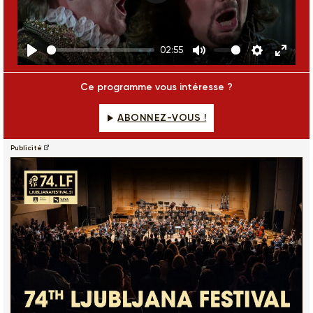
Play
02:55
Play
Mute
Settings
Enter
fulls
Ce programme vous intéresse ?
ABONNEZ-VOUS !
Publicité