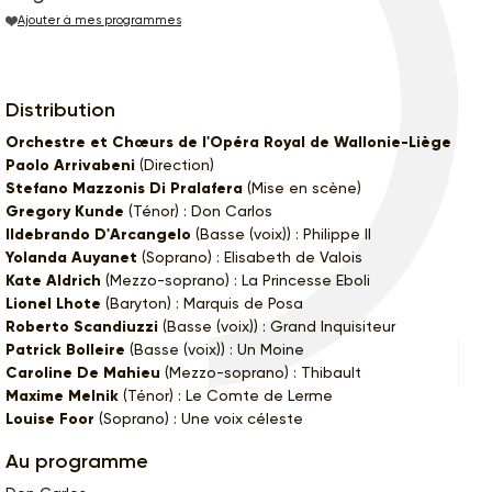
Ajouter à mes programmes
Distribution
Orchestre et Chœurs de l'Opéra Royal de Wallonie-Liège
Paolo Arrivabeni
(Direction)
Stefano Mazzonis Di Pralafera
(Mise en scène)
Gregory Kunde
(Ténor) : Don Carlos
Ildebrando D'Arcangelo
(Basse (voix)) : Philippe II
Yolanda Auyanet
(Soprano) : Elisabeth de Valois
Kate Aldrich
(Mezzo-soprano) : La Princesse Eboli
Lionel Lhote
(Baryton) : Marquis de Posa
Roberto Scandiuzzi
(Basse (voix)) : Grand Inquisiteur
Patrick Bolleire
(Basse (voix)) : Un Moine
Caroline De Mahieu
(Mezzo-soprano) : Thibault
Maxime Melnik
(Ténor) : Le Comte de Lerme
Louise Foor
(Soprano) : Une voix céleste
Au programme