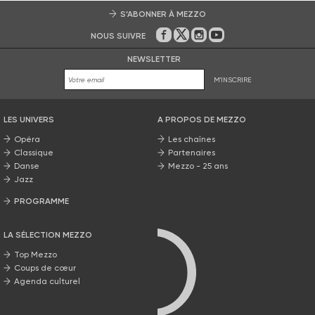
S’ABONNER À MEZZO
NOUS SUIVRE
Sur Facebook
Sur Twitter
Sur Instagram
Sur Youtube
NEWSLETTER
M'INSCRIRE
LES UNIVERS
A PROPOS DE MEZZO
Opéra
Les chaînes
Classique
Partenaires
Danse
Mezzo - 25 ans
Jazz
PROGRAMME
La grille Mezzo
LA SÉLECTION MEZZO
Top Mezzo
Coups de cœur
Agenda culturel