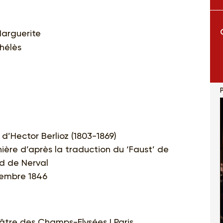
Marguerite
hélès
P
’Hector Berlioz (1803-1869)
ière d’après la traduction du ‘Faust’ de
d de Nerval
cembre 1846
âtre des Champs-Elysées | Paris