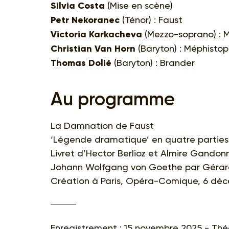
Silvia Costa
(Mise en scène)
Petr Nekoranec
(Ténor) : Faust
Victoria Karkacheva
(Mezzo-soprano) : 
Christian Van Horn
(Baryton) : Méphistop
Thomas Dolié
(Baryton) : Brander
Au programme
La Damnation de Faust
‘Légende dramatique’ en quatre parties d
Livret d’Hector Berlioz et Almire Gandonn
Johann Wolfgang von Goethe par Gérar
Création à Paris, Opéra-Comique, 6 dé
Enregistrement : 15 novembre 2025 - Thé