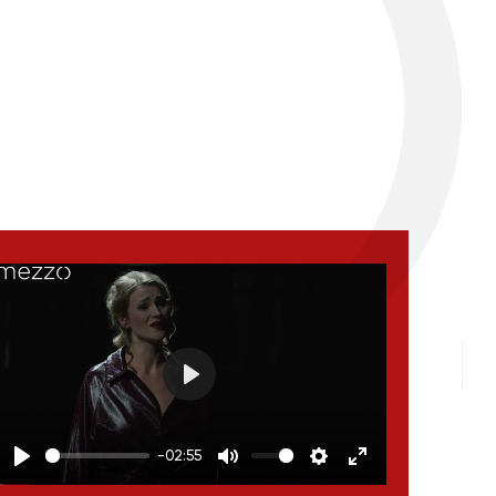
Play
-02:55
Play
Mute
Settings
Enter