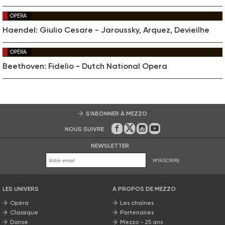
OPÉRA
Haendel: Giulio Cesare - Jaroussky, Arquez, Devieilhe
OPÉRA
Beethoven: Fidelio - Dutch National Opera
S’ABONNER À MEZZO
NOUS SUIVRE
Sur Facebook
Sur Twitter
Sur Instagram
Sur Youtube
NEWSLETTER
M'INSCRIRE
LES UNIVERS
A PROPOS DE MEZZO
Opéra
Les chaînes
Classique
Partenaires
Danse
Mezzo - 25 ans