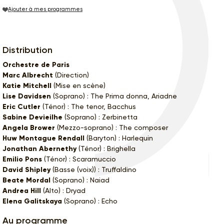
Ajouter à mes programmes
Distribution
Orchestre de Paris
Marc Albrecht
(Direction)
Katie Mitchell
(Mise en scène)
Lise Davidsen
(Soprano) : The Prima donna, Ariadne
Eric Cutler
(Ténor) : The tenor, Bacchus
Sabine Devieilhe
(Soprano) : Zerbinetta
Angela Brower
(Mezzo-soprano) : The composer
Huw Montague Rendall
(Baryton) : Harlequin
Jonathan Abernethy
(Ténor) : Brighella
Emilio Pons
(Ténor) : Scaramuccio
David Shipley
(Basse (voix)) : Truffaldino
Beate Mordal
(Soprano) : Naiad
Andrea Hill
(Alto) : Dryad
Elena Galitskaya
(Soprano) : Echo
Au programme