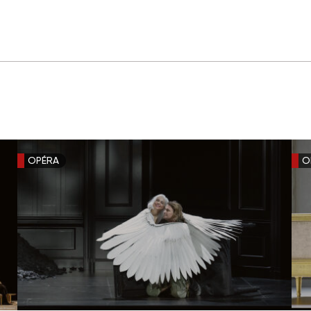
OPÉRA
O