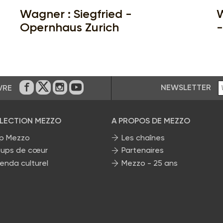
Wagner : Siegfried -
W
Opernhaus Zurich
-
NEWSLETTER
VRE
Sur Facebook
Sur Twitter
Sur Instagram
Sur Youtube
ÉLECTION MEZZO
A PROPOS DE MEZZO
p Mezzo
Les chaînes
ups de cœur
Partenaires
enda culturel
Mezzo - 25 ans