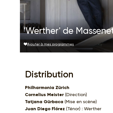
'Werther' de Massenet
Ajouter à mes programmes
Distribution
Philharmonia Zürich
Cornelius Meister
(Direction)
Tatjana Gürbaca
(Mise en scène)
Juan Diego Flórez
(Ténor) : Werther