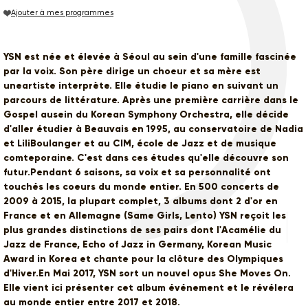
Ajouter à mes programmes
YSN est née et élevée à Séoul au sein d'une famille fascinée
par la voix. Son père dirige un choeur et sa mère est
uneartiste interprète. Elle étudie le piano en suivant un
parcours de littérature. Après une première carrière dans le
Gospel ausein du Korean Symphony Orchestra, elle décide
d'aller étudier à Beauvais en 1995, au conservatoire de Nadia
et LiliBoulanger et au CIM, école de Jazz et de musique
comteporaine. C'est dans ces études qu'elle découvre son
futur.Pendant 6 saisons, sa voix et sa personnalité ont
touchés les coeurs du monde entier. En 500 concerts de
2009 à 2015, la plupart complet, 3 albums dont 2 d'or en
France et en Allemagne (Same Girls, Lento) YSN reçoit les
plus grandes distinctions de ses pairs dont l'Acamélie du
Jazz de France, Echo of Jazz in Germany, Korean Music
Award in Korea et chante pour la clôture des Olympiques
d'Hiver.En Mai 2017, YSN sort un nouvel opus She Moves On.
Elle vient ici présenter cet album événement et le révélera
au monde entier entre 2017 et 2018.