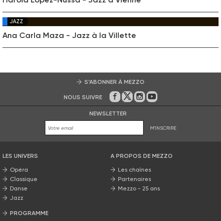
JAZZ
Ana Carla Maza - Jazz à la Villette
S’ABONNER À MEZZO
NOUS SUIVRE
Sur Facebook
Sur Twitter
Sur Instagram
Sur Youtube
NEWSLETTER
M'INSCRIRE
LES UNIVERS
A PROPOS DE MEZZO
Opéra
Les chaînes
Classique
Partenaires
Danse
Mezzo - 25 ans
Jazz
PROGRAMME