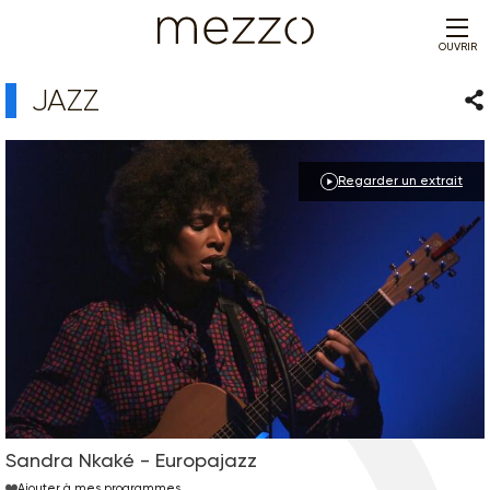
OUVRIR
JAZZ
Par
Regarder un extrait
Sandra Nkaké - Europajazz
Ajouter à mes programmes