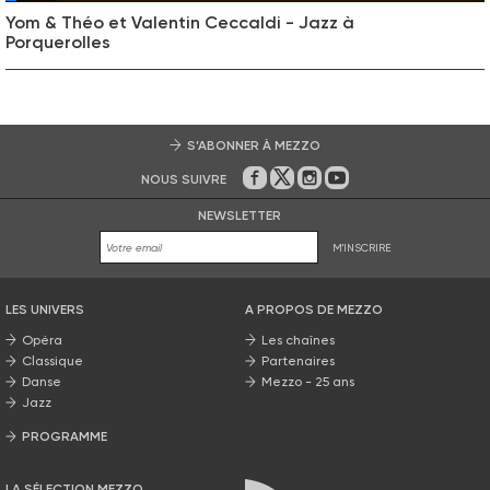
Yom & Théo et Valentin Ceccaldi - Jazz à
Porquerolles
S’ABONNER À MEZZO
NOUS SUIVRE
Sur Facebook
Sur Twitter
Sur Instagram
Sur Youtube
NEWSLETTER
M'INSCRIRE
LES UNIVERS
A PROPOS DE MEZZO
Opéra
Les chaînes
Classique
Partenaires
Danse
Mezzo - 25 ans
Jazz
PROGRAMME
La grille Mezzo
LA SÉLECTION MEZZO