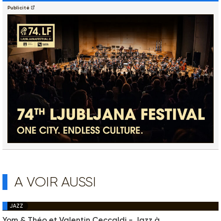
Publicité
A VOIR AUSSI
JAZZ
Yom & Théo et Valentin Ceccaldi - Jazz à