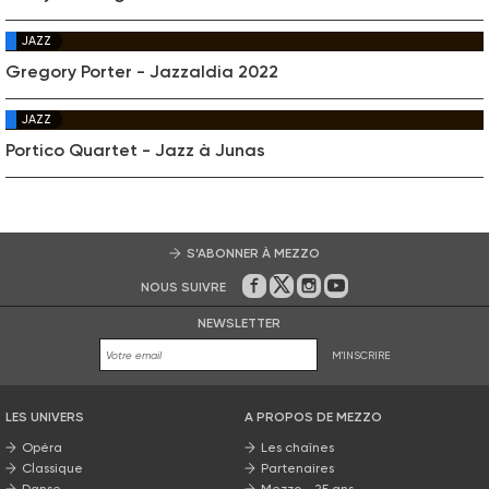
JAZZ
Gregory Porter - Jazzaldia 2022
JAZZ
Portico Quartet - Jazz à Junas
S’ABONNER À MEZZO
NOUS SUIVRE
Sur Facebook
Sur Twitter
Sur Instagram
Sur Youtube
NEWSLETTER
M'INSCRIRE
LES UNIVERS
A PROPOS DE MEZZO
Opéra
Les chaînes
Classique
Partenaires
Danse
Mezzo - 25 ans