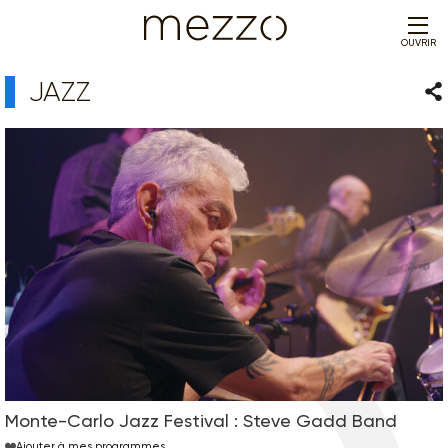
OUVRIR
JAZZ
Par
Monte-Carlo Jazz Festival : Steve Gadd Band
Ajouter à mes programmes