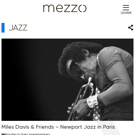
OUVRIR
JAZZ
Par
Miles Davis & Friends – Newport Jazz in Paris
Ajouter à mes programmes