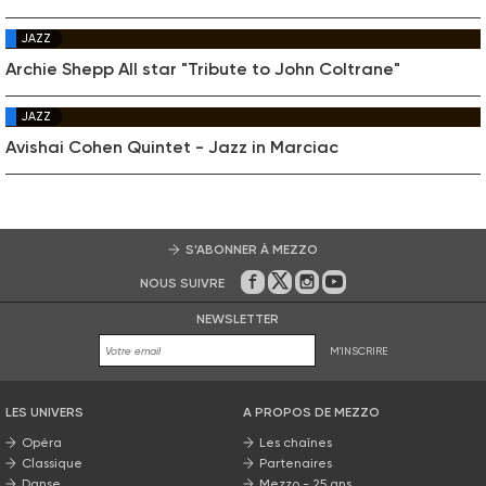
JAZZ
Archie Shepp All star "Tribute to John Coltrane"
JAZZ
Avishai Cohen Quintet - Jazz in Marciac
S’ABONNER À MEZZO
NOUS SUIVRE
Sur Facebook
Sur Twitter
Sur Instagram
Sur Youtube
NEWSLETTER
M'INSCRIRE
LES UNIVERS
A PROPOS DE MEZZO
Opéra
Les chaînes
Classique
Partenaires
Danse
Mezzo - 25 ans