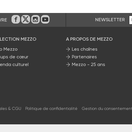
NEWSLETTER
VRE
Sur Facebook
Sur Twitter
Sur Instagram
Sur Youtube
ÉLECTION MEZZO
A PROPOS DE MEZZO
p Mezzo
Les chaînes
ups de cœur
Partenaires
enda culturel
Mezzo - 25 ans
ales & CGU
Politique de confidentialité
Gestion du consentemen