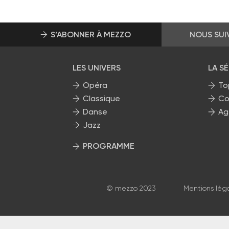
S’ABONNER À MEZZO
NOUS SUI
LES UNIVERS
LA S
Opéra
To
Classique
Co
Danse
Ag
Jazz
PROGRAMME
La grille Mezzo
© mezzo 2023
Mentions lég