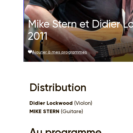
Mike Stern et Didier 
2011
Ajouter à mes programmes
Distribution
Didier Lockwood
(Violon)
MIKE STERN
(Guitare)
Au programme