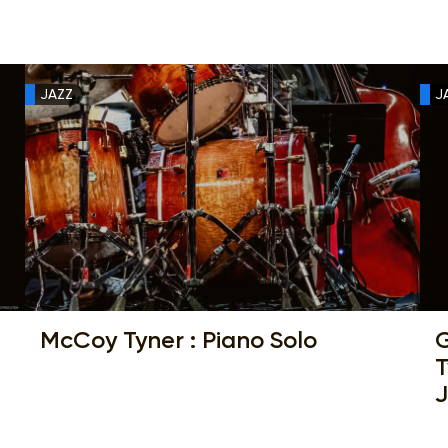
JAZZ
J
McCoy Tyner : Piano Solo
G
T
J