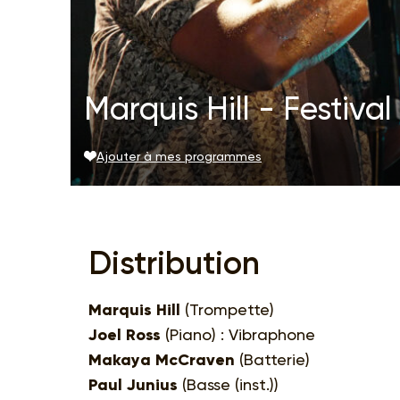
Marquis Hill - Festiva
Ajouter à mes programmes
Distribution
Marquis Hill
(Trompette)
Joel Ross
(Piano) : Vibraphone
Makaya McCraven
(Batterie)
Paul Junius
(Basse (inst.))