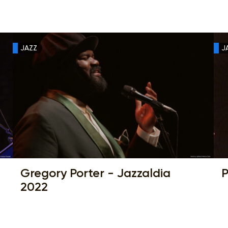
JAZZ
J
Gregory Porter - Jazzaldia
P
2022