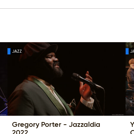
JAZZ
J
Gregory Porter - Jazzaldia
Y
2022
C