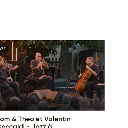
AZZ
om & Théo et Valentin
eccaldi - Jazz à