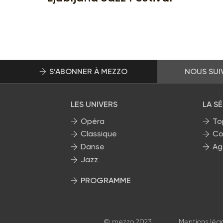
S’ABONNER À MEZZO
NOUS SUI
LES UNIVERS
LA S
Opéra
To
Classique
Co
Danse
Ag
Jazz
PROGRAMME
La grille Mezzo
© mezzo 2023
Mentions lég