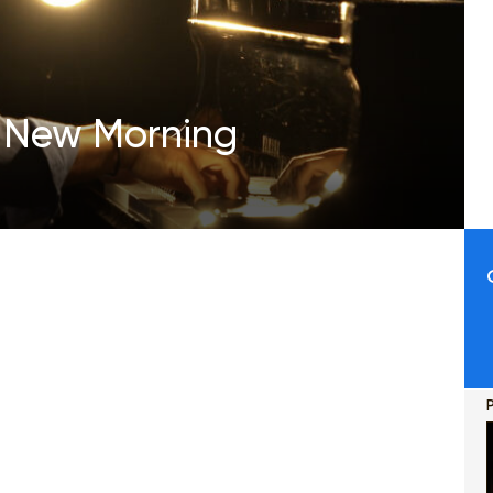
- New Morning
P