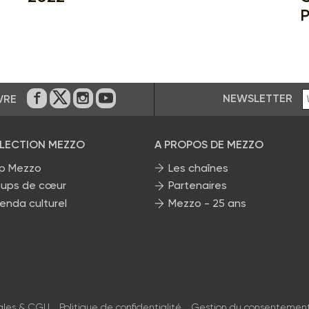
P
NEWSLETTER
VRE
Sur Facebook
Sur Twitter
Sur Instagram
Sur Youtube
ÉLECTION MEZZO
A PROPOS DE MEZZO
p Mezzo
Les chaînes
ups de cœur
Partenaires
enda culturel
Mezzo - 25 ans
ales & CGU
Politique de confidentialité
Gestion du consentemen