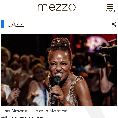
OUVRIR
JAZZ
Par
Lisa Simone - Jazz in Marciac
Ajouter à mes programmes