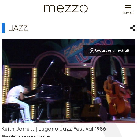
OUVRIR
JAZZ
Par
Regarder un extrait
Keith Jarrett | Lugano Jazz Festival 1986
Ajouter à mes programmes