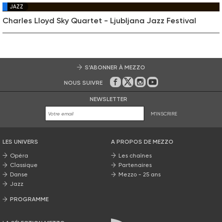
JAZZ
Charles Lloyd Sky Quartet - Ljubljana Jazz Festival
S’ABONNER À MEZZO
NOUS SUIVRE
Sur Facebook
Sur Twitter
Sur Instagram
Sur Youtube
NEWSLETTER
M'INSCRIRE
LES UNIVERS
A PROPOS DE MEZZO
Opéra
Les chaînes
Classique
Partenaires
Danse
Mezzo - 25 ans
Jazz
PROGRAMME
La grille Mezzo