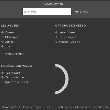
NEWSLETTER
M'INSCRIRE
LES UNIVERS
A PROPOS DE MEZZO
Opéra
Les chaînes
Classique
Partenaires
Danse
Mezzo - 25 ans
Jazz
PROGRAMME
La grille Mezzo
LA SÉLECTION MEZZO
Top Mezzo
Coups de cœur
Agenda culturel
© mezzo 2023
Mentions légales & CGU
Politique de confidentialité
Gestion du