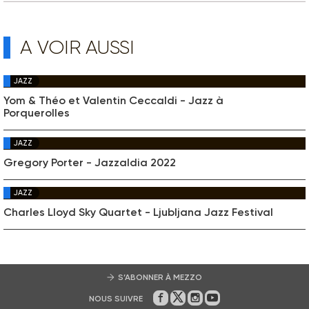
A VOIR AUSSI
JAZZ
Yom & Théo et Valentin Ceccaldi - Jazz à
Porquerolles
JAZZ
Gregory Porter - Jazzaldia 2022
JAZZ
Charles Lloyd Sky Quartet - Ljubljana Jazz Festival
S’ABONNER À MEZZO
NOUS SUIVRE
Sur Facebook
Sur Twitter
Sur Instagram
Sur Youtube