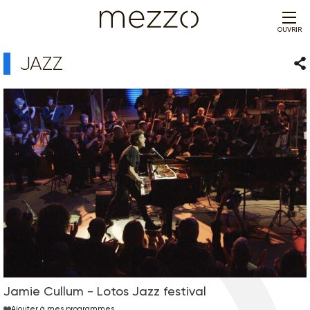
OUVRIR
JAZZ
Par
Jamie Cullum - Lotos Jazz festival
Ajouter à mes programmes