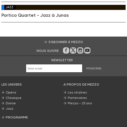
JAZZ
Portico Quartet - Jazz à Junas
S’ABONNER À MEZZO
NOUS SUIVRE
Sur Facebook
Sur Twitter
Sur Instagram
Sur Youtube
NEWSLETTER
M'INSCRIRE
LES UNIVERS
A PROPOS DE MEZZO
Opéra
Les chaînes
Classique
Partenaires
Danse
Mezzo - 25 ans
Jazz
PROGRAMME
La grille Mezzo