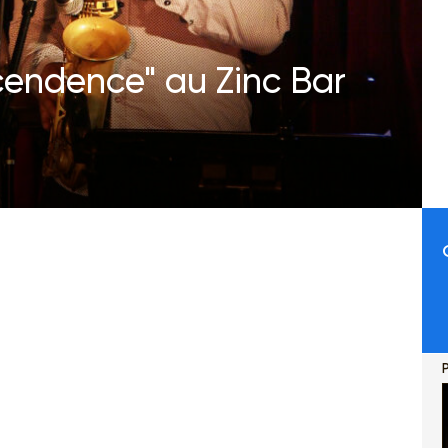
endence" au Zinc Bar
P