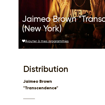
Jaimeo Brown "Transc
(New York)
Ajouter à mes programmes
Distribution
Jaimeo Brown
"Transcendence"