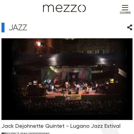
OUVRIR
JAZZ
Par
Jack Dejohnette Quintet - Lugano Jazz Estival
Ajouter à mes programmes