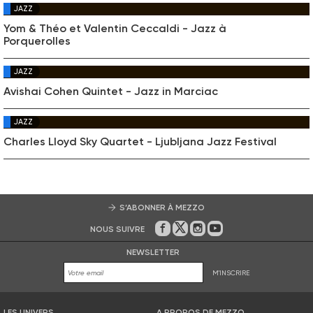
JAZZ
Yom & Théo et Valentin Ceccaldi - Jazz à
Porquerolles
JAZZ
Avishai Cohen Quintet - Jazz in Marciac
JAZZ
Charles Lloyd Sky Quartet - Ljubljana Jazz Festival
S’ABONNER À MEZZO
NOUS SUIVRE
Sur Facebook
Sur Twitter
Sur Instagram
Sur Youtube
NEWSLETTER
M'INSCRIRE
LES UNIVERS
A PROPOS DE MEZZO