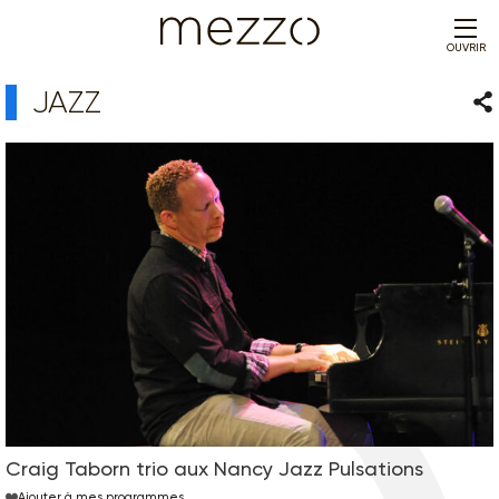
OUVRIR
JAZZ
Par
Craig Taborn trio aux Nancy Jazz Pulsations
Ajouter à mes programmes