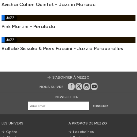
Avishai Cohen Quintet - Jazz in Marciac
JAZZ
Pink Martini - Peralada
JAZZ
Ballaké Sissoko & Piers Faccini - Jazz à Porquerolles
S’ABONNER À MEZZO
NOUS SUIVRE
Sur Facebook
Sur Twitter
Sur Instagram
Sur Youtube
NEWSLETTER
M'INSCRIRE
LES UNIVERS
A PROPOS DE MEZZO
Opéra
Les chaînes