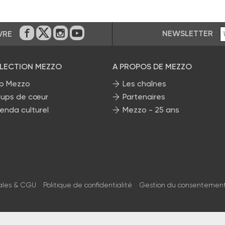
NEWSLETTER
VRE
Sur Facebook
Sur Twitter
Sur Instagram
Sur Youtube
ÉLECTION MEZZO
A PROPOS DE MEZZO
p Mezzo
Les chaînes
ups de cœur
Partenaires
enda culturel
Mezzo - 25 ans
ales & CGU
Politique de confidentialité
Gestion du consentemen