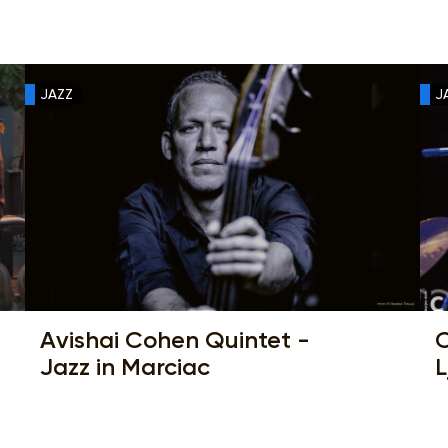
JAZZ
J
Avishai Cohen Quintet -
C
Jazz in Marciac
L