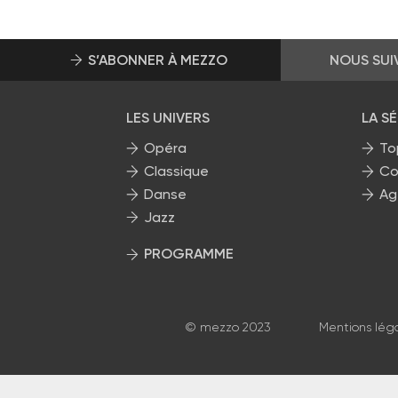
S’ABONNER À MEZZO
NOUS SUI
LES UNIVERS
LA S
Opéra
To
Classique
Co
Danse
Ag
Jazz
PROGRAMME
La grille Mezzo
© mezzo 2023
Mentions lég