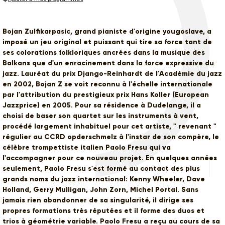
Bojan Zulfikarpasic, grand pianiste d'origine yougoslave, a
imposé un jeu original et puissant qui tire sa force tant de
ses colorations folkloriques ancrées dans la musique des
Balkans que d'un enracinement dans la force expressive du
jazz. Lauréat du prix Django-Reinhardt de l'Académie du jazz
en 2002, Bojan Z se voit reconnu à l'échelle internationale
par l'attribution du prestigieux prix Hans Koller (European
Jazzprice) en 2005. Pour sa résidence à Dudelange, il a
choisi de baser son quartet sur les instruments à vent,
procédé largement inhabituel pour cet artiste, " revenant "
régulier au CCRD opderschmelz à l'instar de son compère, le
célèbre trompettiste italien Paolo Fresu qui va
l'accompagner pour ce nouveau projet. En quelques années
seulement, Paolo Fresu s'est formé au contact des plus
grands noms du jazz international: Kenny Wheeler, Dave
Holland, Gerry Mulligan, John Zorn, Michel Portal. Sans
jamais rien abandonner de sa singularité, il dirige ses
propres formations très réputées et il forme des duos et
trios à géométrie variable. Paolo Fresu a reçu au cours de sa