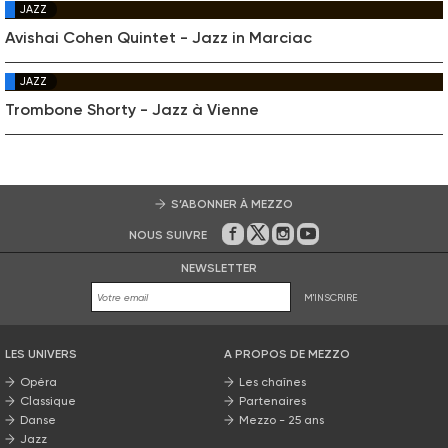
JAZZ
Avishai Cohen Quintet - Jazz in Marciac
JAZZ
Trombone Shorty - Jazz à Vienne
S’ABONNER À MEZZO
NOUS SUIVRE
Sur Facebook
Sur Twitter
Sur Instagram
Sur Youtube
NEWSLETTER
M'INSCRIRE
LES UNIVERS
A PROPOS DE MEZZO
Opéra
Les chaînes
Classique
Partenaires
Danse
Mezzo - 25 ans
Jazz