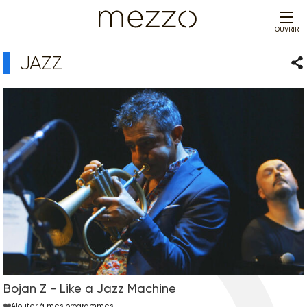
OUVRIR
JAZZ
Par
Bojan Z - Like a Jazz Machine
Ajouter à mes programmes