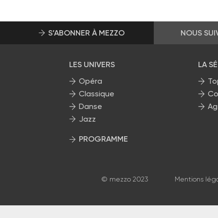
S’ABONNER À MEZZO
NOUS SUI
LES UNIVERS
LA S
Opéra
To
Classique
Co
Danse
Ag
Jazz
PROGRAMME
La grille Mezzo
© mezzo 2023
Mentions lég