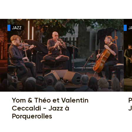
JAZZ
J
Yom & Théo et Valentin
P
Ceccaldi - Jazz à
Porquerolles