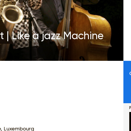
 | Like a jazz Machine
P
ge, Luxembourg