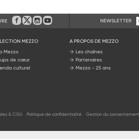
NEWSLETTER
VRE
Sur Facebook
Sur Twitter
Sur Instagram
Sur Youtube
ÉLECTION MEZZO
A PROPOS DE MEZZO
p Mezzo
Les chaînes
ups de cœur
Partenaires
enda culturel
Mezzo - 25 ans
ales & CGU
Politique de confidentialité
Gestion du consentemen