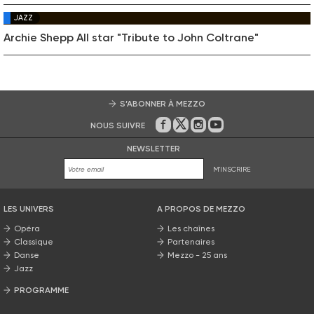
JAZZ
Archie Shepp All star "Tribute to John Coltrane"
S’ABONNER À MEZZO
NOUS SUIVRE
Sur Facebook
Sur Twitter
Sur Instagram
Sur Youtube
NEWSLETTER
M'INSCRIRE
LES UNIVERS
A PROPOS DE MEZZO
Opéra
Les chaînes
Classique
Partenaires
Danse
Mezzo - 25 ans
Jazz
PROGRAMME
La grille Mezzo