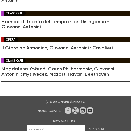
Antonini
CLASSIQUE
Haendel: Il trionfo del Tempo e del Disinganno -
Giovanni Antonini
OPÉRA
Il Giardino Armonico, Giovanni Antonini : Cavalieri
CLASSIQUE
Magdalena Kožená, Czech Philharmonic, Giovanni
Antonini : Mysliveček, Mozart, Haydn, Beethoven
S’ABONNER À MEZZO
NOUS SUIVRE
Sur Facebook
Sur Twitter
Sur Instagram
Sur Youtube
NEWSLETTER
M'INSCRIRE