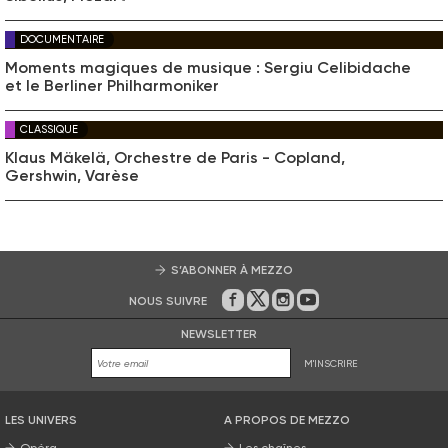
DOCUMENTAIRE
Moments magiques de musique : Sergiu Celibidache
et le Berliner Philharmoniker
CLASSIQUE
Klaus Mäkelä, Orchestre de Paris - Copland,
Gershwin, Varèse
S’ABONNER À MEZZO
NOUS SUIVRE
Sur Facebook
Sur Twitter
Sur Instagram
Sur Youtube
NEWSLETTER
M'INSCRIRE
LES UNIVERS
A PROPOS DE MEZZO
Opéra
Les chaînes