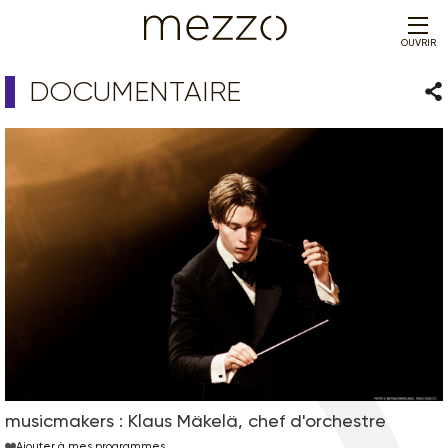
OUVRIR
DOCUMENTAIRE
Par
musicmakers : Klaus Mäkelä, chef d'orchestre
Ajouter à mes programmes