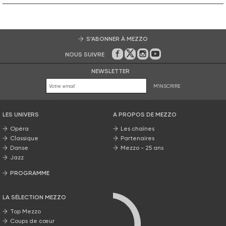
S’ABONNER À MEZZO
NOUS SUIVRE
Sur Facebook
Sur Twitter
Sur Instagram
Sur Youtube
NEWSLETTER
M'INSCRIRE
LES UNIVERS
A PROPOS DE MEZZO
Opéra
Les chaînes
Classique
Partenaires
Danse
Mezzo - 25 ans
Jazz
PROGRAMME
La grille Mezzo
LA SÉLECTION MEZZO
Top Mezzo
Coups de cœur