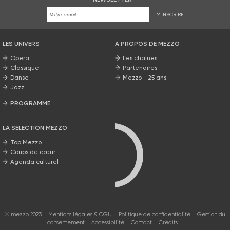
M'INSCRIRE
LES UNIVERS
A PROPOS DE MEZZO
Opéra
Les chaînes
Classique
Partenaires
Danse
Mezzo - 25 ans
Jazz
PROGRAMME
La grille Mezzo
LA SÉLECTION MEZZO
Top Mezzo
Coups de cœur
Agenda culturel
© mezzo 2023
Mentions légales & CGU
Politique de confidentialité
Gestion du
consentement
Accessibilité
Contact
Crédits