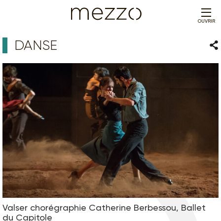
OUVRIR
DANSE
Par
Valser chorégraphie Catherine Berbessou, Ballet
du Capitole