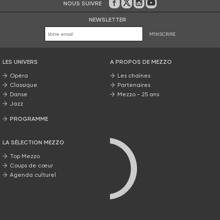
NOUS SUIVRE
Sur Facebook
Sur Twitter
Sur Instagram
Sur Youtube
NEWSLETTER
M'INSCRIRE
LES UNIVERS
A PROPOS DE MEZZO
Opéra
Les chaînes
Classique
Partenaires
Danse
Mezzo - 25 ans
Jazz
PROGRAMME
La grille Mezzo
LA SÉLECTION MEZZO
Top Mezzo
Coups de cœur
Agenda culturel