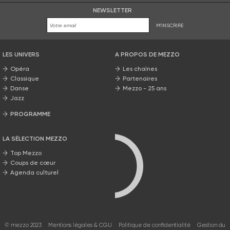
NEWSLETTER
M'INSCRIRE
LES UNIVERS
A PROPOS DE MEZZO
Opéra
Les chaînes
Classique
Partenaires
Danse
Mezzo - 25 ans
Jazz
PROGRAMME
La grille Mezzo
LA SÉLECTION MEZZO
Top Mezzo
Coups de cœur
Agenda culturel
© mezzo 2023
Mentions légales & CGU
Politique de confidentialité
Gestion du