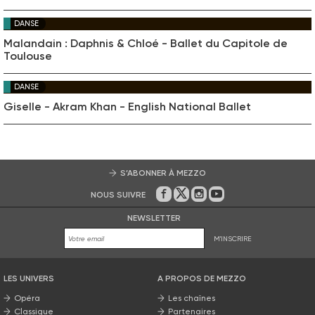
DANSE
Malandain : Daphnis & Chloé - Ballet du Capitole de
Toulouse
DANSE
Giselle - Akram Khan - English National Ballet
S’ABONNER À MEZZO
NOUS SUIVRE
Sur Facebook
Sur Twitter
Sur Instagram
Sur Youtube
NEWSLETTER
M'INSCRIRE
LES UNIVERS
A PROPOS DE MEZZO
Opéra
Les chaînes
Classique
Partenaires