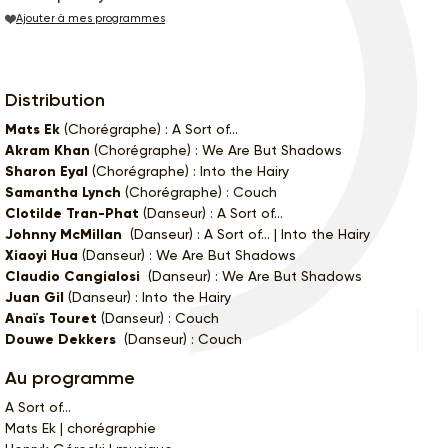
Ajouter à mes programmes
Distribution
Mats Ek
(Chorégraphe) : A Sort of...
Akram Khan
(Chorégraphe) : We Are But Shadows
Sharon Eyal
(Chorégraphe) : Into the Hairy
Samantha Lynch
(Chorégraphe) : Couch
Clotilde Tran-Phat
(Danseur) : A Sort of...
Johnny McMillan
(Danseur) : A Sort of... | Into the Hairy
Xiaoyi Hua
(Danseur) : We Are But Shadows
Claudio Cangialosi
(Danseur) : We Are But Shadows
Juan Gil
(Danseur) : Into the Hairy
Anaïs Touret
(Danseur) : Couch
Douwe Dekkers
(Danseur) : Couch
Au programme
A Sort of...
Mats Ek | chorégraphie