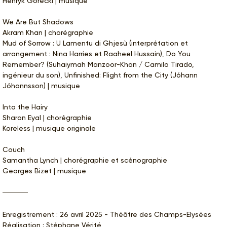
Henryk Górecki | musique
We Are But Shadows
Akram Khan | chorégraphie
Mud of Sorrow : U Lamentu di Ghjesù (interprétation et
arrangement : Nina Harries et Raaheel Hussain), Do You
Remember? (Suhaiymah Manzoor-Khan / Camilo Tirado,
ingénieur du son), Unfinished: Flight from the City (Jóhann
Jóhannsson) | musique
Into the Hairy
Sharon Eyal | chorégraphie
Koreless | musique originale
Couch
Samantha Lynch | chorégraphie et scénographie
Georges Bizet | musique
Enregistrement : 26 avril 2025 - Théâtre des Champs-Elysées
Réalisation : Stéphane Vérité