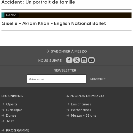
Accident : Un portrait de famille
DANSE
Giselle - Akram Khan - English National Ballet
S’ABONNER À MEZZO
NOUS SUIVRE
Sur Facebook
Sur Twitter
Sur Instagram
Sur Youtube
NEWSLETTER
M'INSCRIRE
LES UNIVERS
A PROPOS DE MEZZO
Opéra
Les chaînes
Classique
Partenaires
Danse
Mezzo - 25 ans
Jazz
PROGRAMME