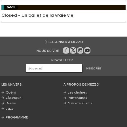
DANSE
Closed - Un ballet de la vraie vie
S’ABONNER À MEZZO
NOUS SUIVRE
Sur Facebook
Sur Twitter
Sur Instagram
Sur Youtube
NEWSLETTER
M'INSCRIRE
LES UNIVERS
A PROPOS DE MEZZO
Opéra
Les chaînes
Classique
Partenaires
Danse
Mezzo - 25 ans
Jazz
PROGRAMME
La grille Mezzo