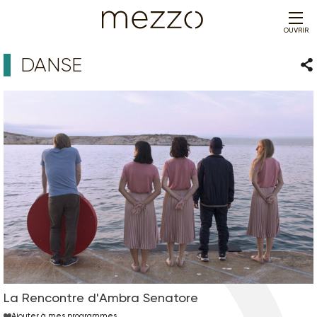
OUVRIR
DANSE
Par
La Rencontre d'Ambra Senatore
Ajouter à mes programmes