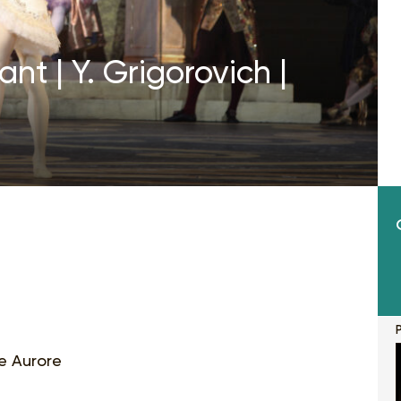
nt | Y. Grigorovich |
P
se Aurore