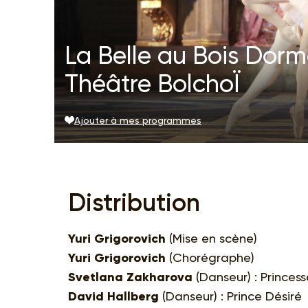
La Belle au Bois Dorma
Théâtre BolchoÏ
Ajouter à mes programmes
Distribution
Yuri Grigorovich
(Mise en scène)
Yuri Grigorovich
(Chorégraphe)
Svetlana Zakharova
(Danseur) : Princes
David Hallberg
(Danseur) : Prince Désiré