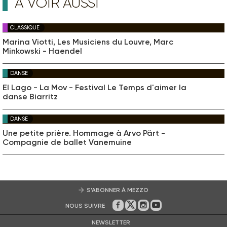
A VOIR AUSSI
CLASSIQUE
Marina Viotti, Les Musiciens du Louvre, Marc
Minkowski - Haendel
DANSE
El Lago - La Mov - Festival Le Temps d'aimer la
danse Biarritz
DANSE
Une petite prière. Hommage à Arvo Pärt -
Compagnie de ballet Vanemuine
S’ABONNER À MEZZO
NOUS SUIVRE
Sur Facebook
Sur Twitter
Sur Instagram
Sur Youtube
NEWSLETTER