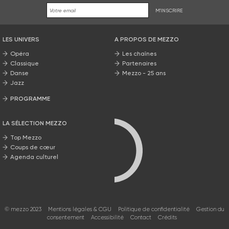
M'INSCRIRE
LES UNIVERS
A PROPOS DE MEZZO
Opéra
Les chaînes
Classique
Partenaires
Danse
Mezzo - 25 ans
Jazz
PROGRAMME
La grille Mezzo
LA SÉLECTION MEZZO
Top Mezzo
Coups de cœur
Agenda culturel
© mezzo 2023
Mentions légales & CGU
Politique de confidentialité
Gestion du
consentement
Accessibilité
Contact
Crédits