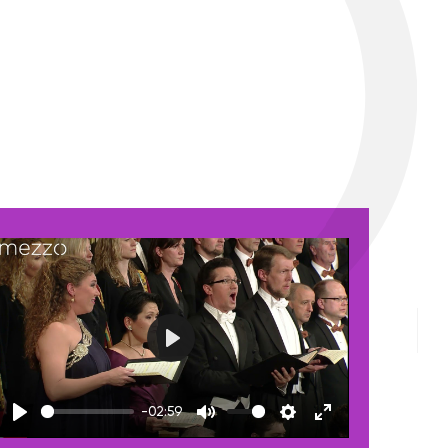
Play
-02:59
Play
Mute
Settings
Enter