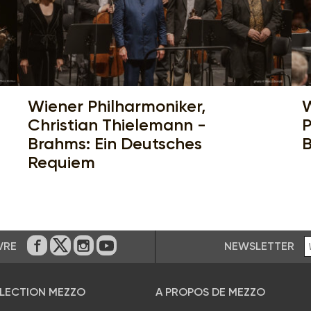
Wiener Philharmoniker,
W
Christian Thielemann -
P
Brahms: Ein Deutsches
B
Requiem
NEWSLETTER
VRE
Sur Facebook
Sur Twitter
Sur Instagram
Sur Youtube
ÉLECTION MEZZO
A PROPOS DE MEZZO