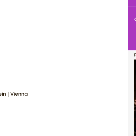
P
ein | Vienna