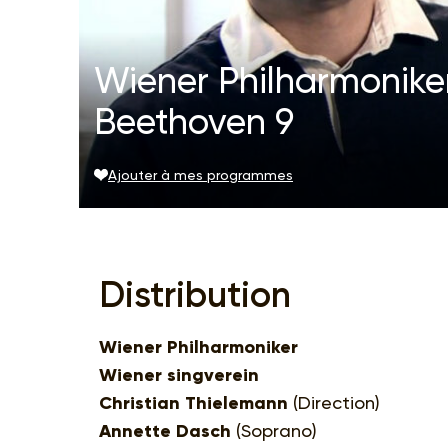
Wiener Philharmoniker
Beethoven 9
Ajouter à mes programmes
Distribution
Wiener Philharmoniker
Wiener singverein
Christian Thielemann
(Direction)
Annette Dasch
(Soprano)