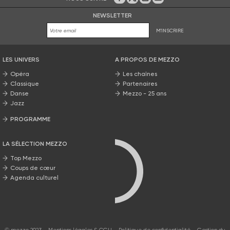
Sur Facebook
Sur Twitter
Sur Instagram
Sur Youtube
NEWSLETTER
M'INSCRIRE
LES UNIVERS
A PROPOS DE MEZZO
Opéra
Les chaînes
Classique
Partenaires
Danse
Mezzo - 25 ans
Jazz
PROGRAMME
La grille Mezzo
LA SÉLECTION MEZZO
Top Mezzo
Coups de cœur
Agenda culturel