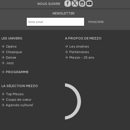
NOUS SUIVRE
Sur Facebook
Sur Twitter
Sur Instagram
Sur Youtube
NEWSLETTER
M'INSCRIRE
LES UNIVERS
A PROPOS DE MEZZO
Opéra
Les chaînes
Classique
Partenaires
Danse
Mezzo - 25 ans
Jazz
PROGRAMME
La grille Mezzo
LA SÉLECTION MEZZO
Top Mezzo
Coups de cœur
Agenda culturel