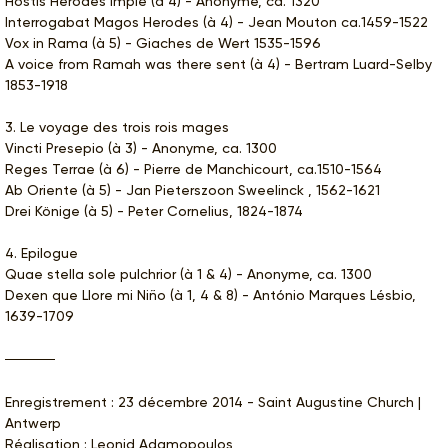
Hostis Herodes Impie (à 4) - Anonyme, ca. 1320
Interrogabat Magos Herodes (à 4) - Jean Mouton ca.1459-1522
Vox in Rama (à 5) - Giaches de Wert 1535-1596
A voice from Ramah was there sent (à 4) - Bertram Luard-Selby
1853-1918
3. Le voyage des trois rois mages
Vincti Presepio (à 3) - Anonyme, ca. 1300
Reges Terrae (à 6) - Pierre de Manchicourt, ca.1510-1564
Ab Oriente (à 5) - Jan Pieterszoon Sweelinck , 1562-1621
Drei Könige (à 5) - Peter Cornelius, 1824-1874
4. Epilogue
Quae stella sole pulchrior (à 1 & 4) - Anonyme, ca. 1300
Dexen que Llore mi Niño (à 1, 4 & 8) - António Marques Lésbio,
1639-1709
Enregistrement : 23 décembre 2014 - Saint Augustine Church |
Antwerp
Réalisation : Leonid Adamopoulos