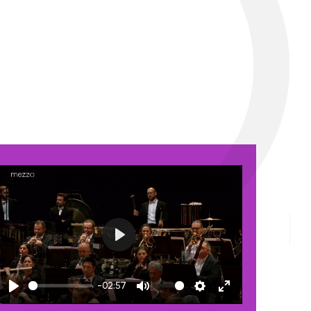
Play
-02:57
Play
Mute
Settings
Enter