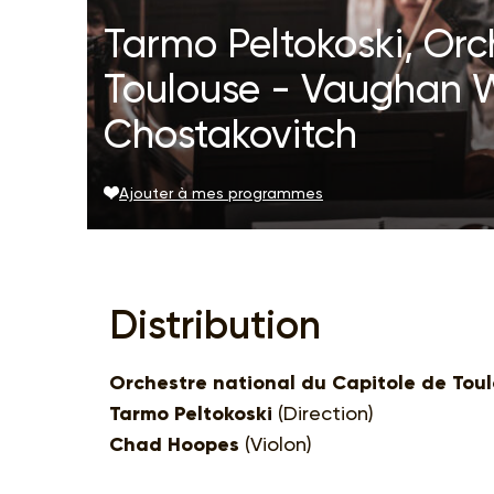
Tarmo Peltokoski, Orc
Toulouse - Vaughan W
Chostakovitch
Ajouter à mes programmes
Distribution
Orchestre national du Capitole de Tou
Tarmo Peltokoski
(Direction)
Chad Hoopes
(Violon)