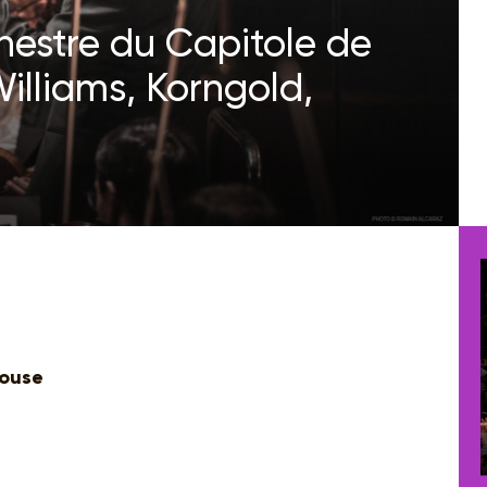
hestre du Capitole de
illiams, Korngold,
louse