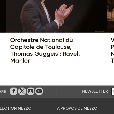
Orchestre National du
V
Capitole de Toulouse,
P
Thomas Guggeis : Ravel,
N
Mahler
T
NEWSLETTER
VRE
Sur Facebook
Sur Twitter
Sur Instagram
Sur Youtube
ÉLECTION MEZZO
A PROPOS DE MEZZO