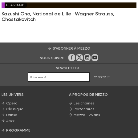
CLASSIQUE
Kazushi Ono, National de Lille : Wagner Strauss,
Chostakovitch
S’ABONNER À MEZZO
NOUS SUIVRE
Sur Facebook
Sur Twitter
Sur Instagram
Sur Youtube
NEWSLETTER
M'INSCRIRE
LES UNIVERS
A PROPOS DE MEZZO
Opéra
Les chaînes
Classique
Partenaires
Danse
Mezzo - 25 ans
Jazz
PROGRAMME
La grille Mezzo