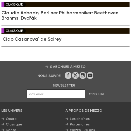
CLASSIQUE
Claudio Abbado, Berliner Philharmoniker: Beethoven,
Brahms, Dvořák
CLASSIQUE
'Ciao Casanova' de Solrey
S’ABONNER À MEZZO
NOUS SUIVRE
Sur Facebook
Sur Twitter
Sur Instagram
Sur Youtube
NEWSLETTER
M'INSCRIRE
LES UNIVERS
A PROPOS DE MEZZO
Opéra
Les chaînes
Classique
Partenaires
Danse
Mezzo - 25 ans