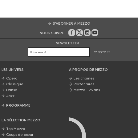
S’ABONNER À MEZZO
NOUS SUIVRE
Sur Facebook
Sur Twitter
Sur Instagram
Sur Youtube
NEWSLETTER
M'INSCRIRE
LES UNIVERS
A PROPOS DE MEZZO
Opéra
Les chaînes
Classique
Partenaires
Danse
Mezzo - 25 ans
Jazz
PROGRAMME
La grille Mezzo
LA SÉLECTION MEZZO
Top Mezzo
Coups de cœur