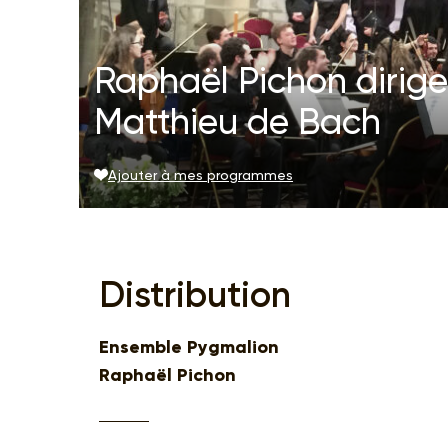
Raphaël Pichon dirige
Matthieu de Bach
Ajouter à mes programmes
Distribution
Ensemble Pygmalion
Raphaël Pichon