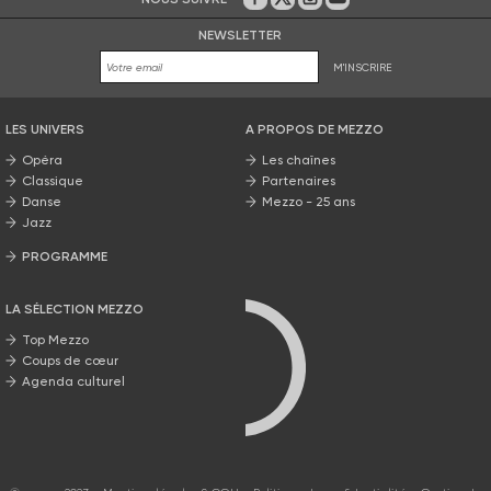
Sur Facebook
Sur Twitter
Sur Instagram
Sur Youtube
NEWSLETTER
M'INSCRIRE
LES UNIVERS
A PROPOS DE MEZZO
Opéra
Les chaînes
Classique
Partenaires
Danse
Mezzo - 25 ans
Jazz
PROGRAMME
La grille Mezzo
LA SÉLECTION MEZZO
Top Mezzo
Coups de cœur
Agenda culturel