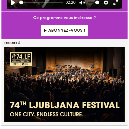
02:20
Play
Mute
Settings
Enter
fulls
Ce programme vous intéresse ?
ABONNEZ-VOUS !
Publicité