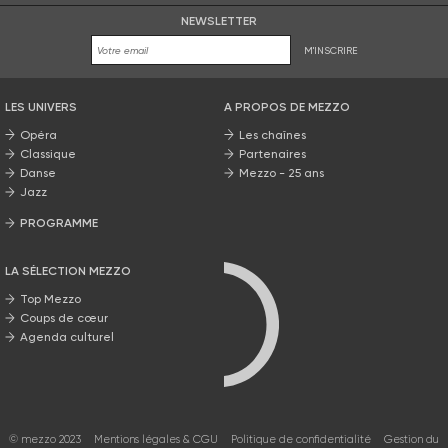
NEWSLETTER
M'INSCRIRE
LES UNIVERS
A PROPOS DE MEZZO
Opéra
Les chaînes
Classique
Partenaires
Danse
Mezzo - 25 ans
Jazz
PROGRAMME
La grille Mezzo
LA SÉLECTION MEZZO
Top Mezzo
Coups de cœur
Agenda culturel
© mezzo 2023
Mentions légales & CGU
Politique de confidentialité
Gestion du