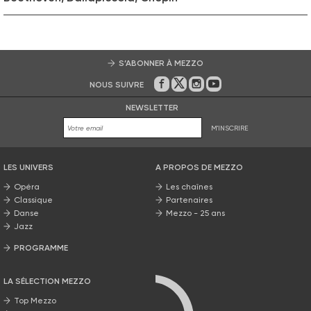
S’ABONNER À MEZZO
NOUS SUIVRE
Sur Facebook
Sur Twitter
Sur Instagram
Sur Youtube
NEWSLETTER
M'INSCRIRE
LES UNIVERS
A PROPOS DE MEZZO
Opéra
Les chaînes
Classique
Partenaires
Danse
Mezzo - 25 ans
Jazz
PROGRAMME
La grille Mezzo
LA SÉLECTION MEZZO
Top Mezzo