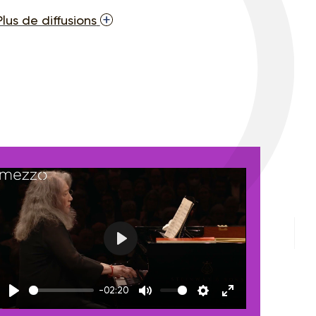
Plus de diffusions
Play
-02:20
Play
Mute
Settings
Enter