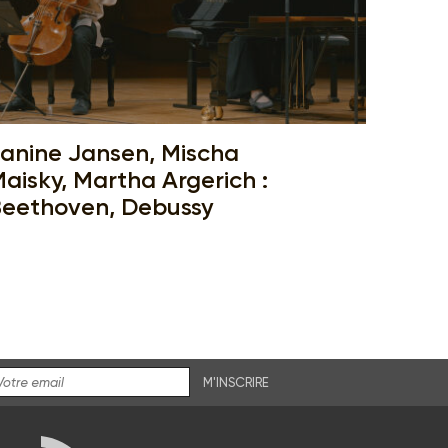
anine Jansen, Mischa
aisky, Martha Argerich :
eethoven, Debussy
M'INSCRIRE