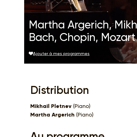
Martha Argerich, Mikh
Bach, Chopin, Mozart
Ajouter à mes programmes
Distribution
Mikhail Pletnev
(Piano)
Martha Argerich
(Piano)
Au programme