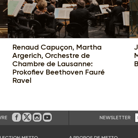
Renaud Capuçon, Martha
J
Argerich, Orchestre de
M
Chambre de Lausanne:
B
Prokofiev Beethoven Fauré
Ravel
NEWSLETTER
VRE
Sur Facebook
Sur Twitter
Sur Instagram
Sur Youtube
ÉLECTION MEZZO
A PROPOS DE MEZZO