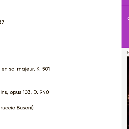
37
P
en sol majeur, K. 501
ns, opus 103, D. 940
ruccio Busoni)