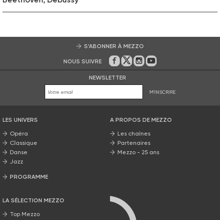
S’ABONNER À MEZZO
NOUS SUIVRE
Sur Facebook
Sur Twitter
Sur Instagram
Sur Youtube
NEWSLETTER
M'INSCRIRE
LES UNIVERS
A PROPOS DE MEZZO
Opéra
Les chaînes
Classique
Partenaires
Danse
Mezzo - 25 ans
Jazz
PROGRAMME
La grille Mezzo
LA SÉLECTION MEZZO
Top Mezzo