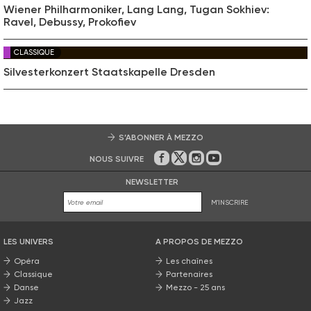
Wiener Philharmoniker, Lang Lang, Tugan Sokhiev:
Ravel, Debussy, Prokofiev
CLASSIQUE
Silvesterkonzert Staatskapelle Dresden
S’ABONNER À MEZZO
NOUS SUIVRE
Sur Facebook
Sur Twitter
Sur Instagram
Sur Youtube
NEWSLETTER
M'INSCRIRE
LES UNIVERS
A PROPOS DE MEZZO
Opéra
Les chaînes
Classique
Partenaires
Danse
Mezzo - 25 ans
Jazz