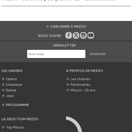
S’ABONNER À MEZZO
NOUS SUIVRE
Sur Facebook
Sur Twitter
Sur Instagram
Sur Youtube
NEWSLETTER
M'INSCRIRE
LES UNIVERS
A PROPOS DE MEZZO
Opéra
Les chaînes
Classique
Partenaires
Danse
Mezzo - 25 ans
Jazz
PROGRAMME
La grille Mezzo
LA SÉLECTION MEZZO
Top Mezzo