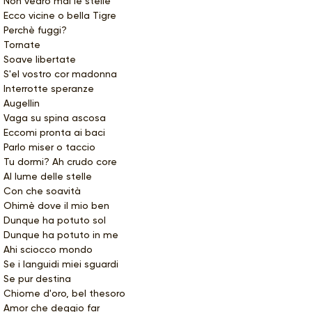
Non vedrò mai le stelle
Ecco vicine o bella Tigre
Perchè fuggi?
Tornate
Soave libertate
S'el vostro cor madonna
Interrotte speranze
Augellin
Vaga su spina ascosa
Eccomi pronta ai baci
Parlo miser o taccio
Tu dormi? Ah crudo core
Al lume delle stelle
Con che soavità
Ohimè dove il mio ben
Dunque ha potuto sol
Dunque ha potuto in me
Ahi sciocco mondo
Se i languidi miei sguardi
Se pur destina
Chiome d'oro, bel thesoro
Amor che deggio far